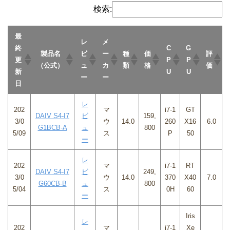
検索:
最
レ
メ
終
C
G
製品名
ビ
ー
種
価
評
更
P
P
（公式）
ュ
カ
類
格
価
新
U
U
ー
ー
日
レ
202
マ
i7-1
GT
DAIV S4-I7
ビ
159,
3/0
ウ
14.0
260
X16
6.0
G1BCB-A
ュ
800
5/09
ス
P
50
ー
レ
202
マ
i7-1
RT
DAIV S4-I7
ビ
249,
3/0
ウ
14.0
370
X40
7.0
G60CB-B
ュ
800
5/04
ス
0H
60
ー
Iris
レ
202
マ
i7-1
Xe