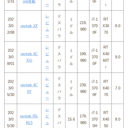
1/31
ore搭載
ル
0F
ー
ラ
i
レ
ド
202
ミ
i7-1
RT
ビ
ス
219,
3/0
raytrek XF
ド
370
X30
8.0
ュ
パ
980
2/08
ル
0F
70
ー
ラ
レ
ド
RT
202
ミ
i7-1
raytrek 4C
ビ
ス
199,
X40
3/0
ド
370
9.0
XVi
ュ
パ
980
60T
8/01
ル
0F
ー
ラ
i
レ
ド
202
ミ
i7-1
RT
raytrek 4C
ビ
ス
239,
3/0
ド
370
X40
7.0
XF
ュ
パ
980
5/30
ル
0F
70
ー
ラ
レ
ド
202
i7-1
RT
raytrek R5-
ビ
ス
179,
3/0
15.6
370
X40
8.0
RL5
ュ
パ
980
5/30
0H
50