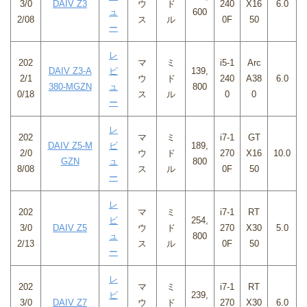
3/0
DAIV Z3
ウ
ド
240
X16
6.0
ュ
600
2/08
ス
ル
0F
50
ー
レ
202
マ
ミ
i5-1
Arc
DAIV Z3-A
ビ
139,
2/1
ウ
ド
240
A38
6.0
380-MGZN
ュ
800
0/18
ス
ル
0
0
ー
レ
202
マ
ミ
i7-1
GT
DAIV Z5-M
ビ
189,
2/0
ウ
ド
270
X16
10.0
GZN
ュ
800
8/08
ス
ル
0F
50
ー
レ
202
マ
ミ
i7-1
RT
ビ
254,
3/0
DAIV Z5
ウ
ド
270
X30
5.0
ュ
800
2/13
ス
ル
0F
50
ー
レ
202
マ
ミ
i7-1
RT
ビ
239,
3/0
DAIV Z7
ウ
ド
270
X30
6.0