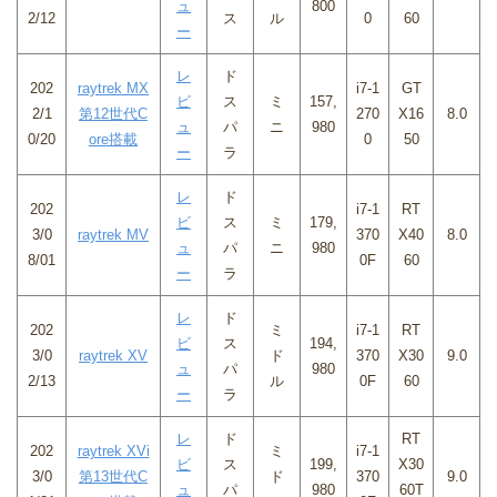
ュ
800
2/12
ス
ル
0
60
ー
レ
ド
202
raytrek MX
i7-1
GT
ビ
ス
ミ
157,
2/1
第12世代C
270
X16
8.0
ュ
パ
ニ
980
0/20
ore搭載
0
50
ー
ラ
レ
ド
202
i7-1
RT
ビ
ス
ミ
179,
3/0
raytrek MV
370
X40
8.0
ュ
パ
ニ
980
8/01
0F
60
ー
ラ
レ
ド
202
ミ
i7-1
RT
ビ
ス
194,
3/0
raytrek XV
ド
370
X30
9.0
ュ
パ
980
2/13
ル
0F
60
ー
ラ
レ
ド
RT
202
raytrek XVi
ミ
i7-1
ビ
ス
199,
X30
3/0
第13世代C
ド
370
9.0
ュ
パ
980
60T