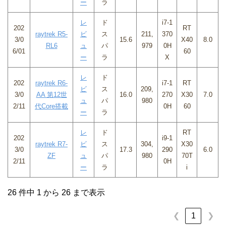
ー
ラ
レ
ド
i7-1
202
RT
raytrek R5-
ビ
ス
211,
370
3/0
15.6
X40
8.0
RL6
ュ
パ
979
0H
6/01
60
ー
ラ
X
レ
ド
202
raytrek R6-
i7-1
RT
ビ
ス
209,
3/0
AA 第12世
16.0
270
X30
7.0
ュ
パ
980
2/11
代Core搭載
0H
60
ー
ラ
レ
ド
RT
202
i9-1
raytrek R7-
ビ
ス
304,
X30
3/0
17.3
290
6.0
ZF
ュ
パ
980
70T
2/11
0H
ー
ラ
i
26 件中 1 から 26 まで表示
❮
1
❯