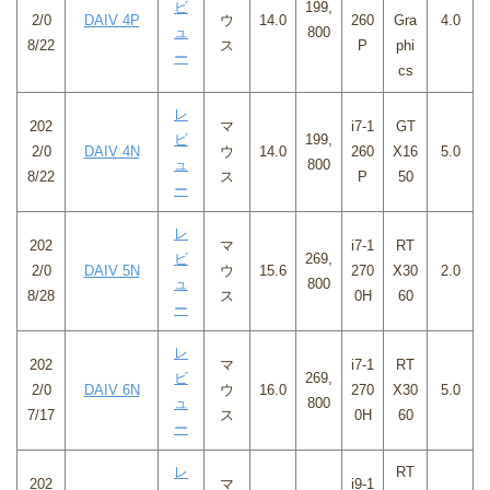
ビ
199,
2/0
DAIV 4P
ウ
14.0
260
Gra
4.0
ュ
800
8/22
ス
P
phi
ー
cs
レ
202
マ
i7-1
GT
ビ
199,
2/0
DAIV 4N
ウ
14.0
260
X16
5.0
ュ
800
8/22
ス
P
50
ー
レ
202
マ
i7-1
RT
ビ
269,
2/0
DAIV 5N
ウ
15.6
270
X30
2.0
ュ
800
8/28
ス
0H
60
ー
レ
202
マ
i7-1
RT
ビ
269,
2/0
DAIV 6N
ウ
16.0
270
X30
5.0
ュ
800
7/17
ス
0H
60
ー
レ
RT
202
マ
i9-1