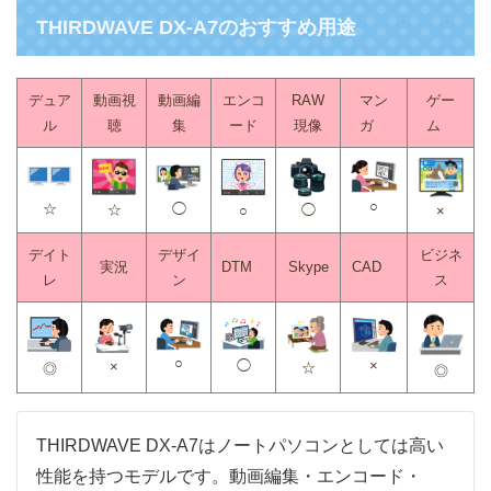
THIRDWAVE DX-A7のおすすめ用途
デュア
動画視
動画編
エンコ
RAW
マン
ゲー
ル
聴
集
ード
現像
ガ
ム
○
☆
◯
◯
☆
○
×
デイト
デザイ
ビジネ
実況
DTM
Skype
CAD
レ
ン
ス
○
◯
×
×
☆
◎
◎
THIRDWAVE DX-A7はノートパソコンとしては高い
性能を持つモデルです。動画編集・エンコード・