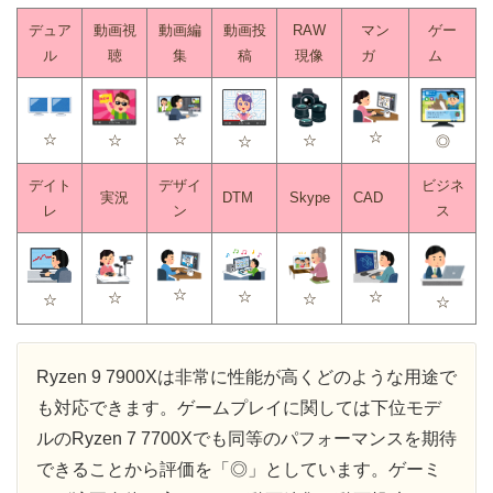
デュア
動画視
動画編
動画投
RAW
マン
ゲー
ル
聴
集
稿
現像
ガ
ム
☆
☆
☆
☆
☆
☆
◎
デイト
デザイ
ビジネ
実況
DTM
Skype
CAD
レ
ン
ス
☆
☆
☆
☆
☆
☆
☆
Ryzen 9 7900Xは非常に性能が高くどのような用途で
も対応できます。ゲームプレイに関しては下位モデ
ルのRyzen 7 7700Xでも同等のパフォーマンスを期待
できることから評価を「◎」としています。ゲーミ