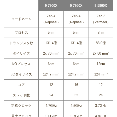
9 7900X
9 7950X
9 5900X
Zen 4
Zen 4
Zen 3
コードネーム
（Raphael）
（Raphael）
（Vermeer）
プロセス
5nm
5nm
7nm
トランジスタ数
131.4億
131.4億
83.0億
ダイサイズ
2x 70 mm²
2x 70 mm²
2x 80 mm²
I/Oプロセス
6nm
6nm
12nm
I/Oダイサイズ
124.7 mm²
124.7 mm²
124 mm²
コア
12
16
12
スレッド数
24
32
24
定格クロック
4.7GHz
4.5GHz
3.7GHz
最大クロック
5.6GHz
5.7GHz
4.8GHz