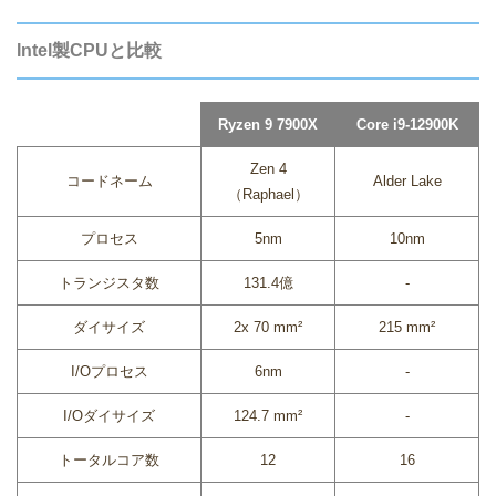
Intel製CPUと比較
Ryzen 9 7900X
Core i9-12900K
Zen 4
コードネーム
Alder Lake
（Raphael）
プロセス
5nm
10nm
トランジスタ数
131.4億
-
ダイサイズ
2x 70 mm²
215 mm²
I/Oプロセス
6nm
-
I/Oダイサイズ
124.7 mm²
-
トータルコア数
12
16