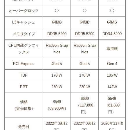
オーバークロック
◯
◯
◯
L3キャッシュ
64MB
64MB
64MB
メモリタイプ
DDR5-5200
DDR5-5200
DDR4-3200
CPU内蔵グラフィ
Radeon Grap
Radeon Grap
非搭載
ックス
hics
hics
PCI-Express
Gen 5
Gen 5
Gen 4
TDP
170 W
170 W
105 W
PPT
230 W
230 W
142W
$699
$549
価格
$549
（117,800
（81,800
（実売価格）
（89,980円）
円）
円）
2022年09月2
2022年09月2
2020年11月0
発売日