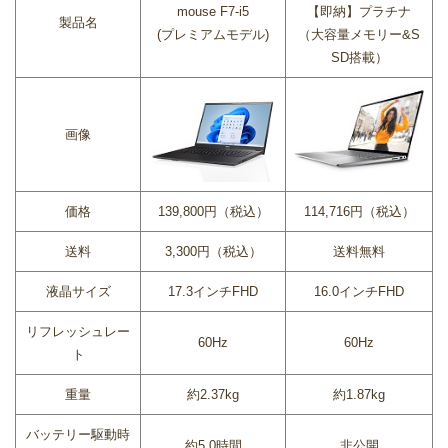
mouse F7-i5
【即納】プラチナ
製品名
(プレミアムモデル)
（大容量メモリー&S
SD搭載）
画像
価格
139,800円（税込）
114,716円（税込）
送料
3,300円（税込）
送料無料
液晶サイズ
17.3インチFHD
16.0インチFHD
リフレッシュレー
60Hz
60Hz
ト
重量
約2.37kg
約1.87kg
バッテリー駆動時
約5.0時間
非公開