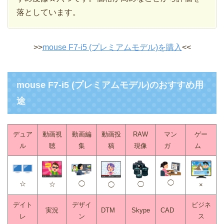
落としています。
>>
mouse F7-i5 (プレミアムモデル)を購入
<<
mouse F7-i5 (プレミアムモデル)のおすすめ用
途
デュア
動画視
動画編
動画投
RAW
マン
ゲー
ル
聴
集
稿
現像
ガ
ム
◯
☆
◯
◯
☆
◯
×
デイト
デザイ
ビジネ
実況
DTM
Skype
CAD
レ
ン
ス