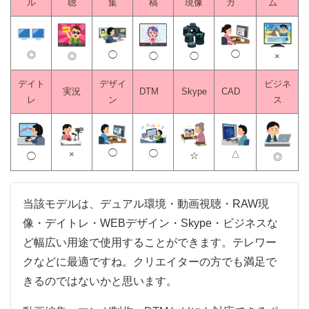
ル
聴
集
稿
現像
ガ
ム
◯
◎
◯
◯
◎
◯
×
デイト
デザイ
ビジネ
実況
DTM
Skype
CAD
レ
ン
ス
◯
◯
△
×
☆
◯
◎
当該モデルは、デュアル環境・動画視聴・RAW現
像・デイトレ・WEBデザイン・Skype・ビジネスな
ど幅広い用途で使用することができます。テレワー
クなどに最適ですね。クリエイターの方でも満足で
きるのではないかと思います。