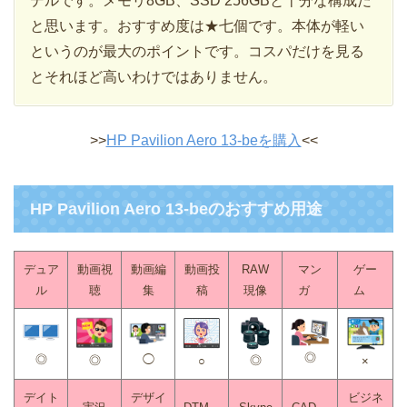
デルです。メモリ8GB、SSD 256GBと十分な構成だ
と思います。おすすめ度は★七個です。本体が軽い
というのが最大のポイントです。コスパだけを見る
とそれほど高いわけではありません。
>>
HP Pavilion Aero 13-beを購入
<<
HP Pavilion Aero 13-beのおすすめ用途
デュア
動画視
動画編
動画投
RAW
マン
ゲー
ル
聴
集
稿
現像
ガ
ム
◎
◎
◯
◎
◎
○
×
デイト
デザイ
ビジネ