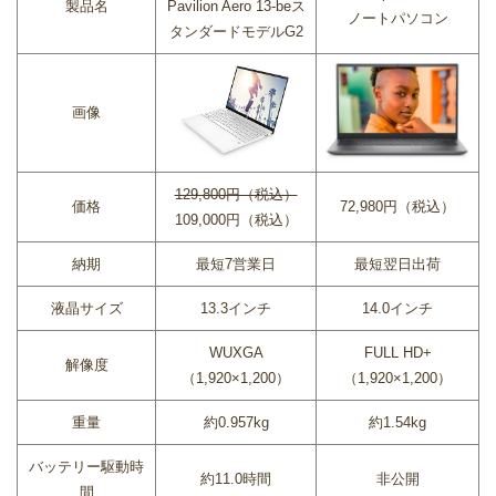
製品名
Pavilion Aero 13-beス
ノートパソコン
タンダードモデルG2
画像
129,800円（税込）
価格
72,980円（税込）
109,000円（税込）
納期
最短7営業日
最短翌日出荷
液晶サイズ
13.3インチ
14.0インチ
WUXGA
FULL HD+
解像度
（1,920×1,200）
（1,920×1,200）
重量
約0.957kg
約1.54kg
バッテリー駆動時
約11.0時間
非公開
間