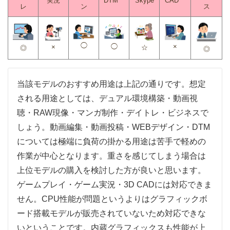
実況
DTM
Skype
CAD
レ
ン
ス
◯
◯
×
×
☆
◎
◎
当該モデルのおすすめ用途は上記の通りです。想定
される用途としては、デュアル環境構築・動画視
聴・RAW現像・マンガ制作・デイトレ・ビジネスで
しょう。動画編集・動画投稿・WEBデザイン・DTM
については極端に負荷の掛かる用途は苦手で軽めの
作業が中心となります。重さを感じてしまう場合は
上位モデルの購入を検討した方が良いと思います。
ゲームプレイ・ゲーム実況・3D CADには対応できま
せん。CPU性能が問題というよりはグラフィックボ
ード搭載モデルが販売されていないため対応できな
いということです。内蔵グラフィックスも性能が上