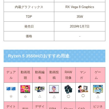
内蔵グラフィックス
RX Vega 8 Graphics
TDP
35W
発売日
2019年1月7日
価格
-
Ryzen 5 3550Hのおすすめ用途
デュア
動画視
動画編
動画投
RAW
マン
ゲー
ル
聴
集
稿
現像
ガ
ム
◯
☆
△
◯
☆
△
△
デイト
デザイ
ビジネ