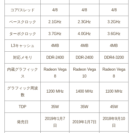
コア/スレッド
4/8
4/8
4/8
ベースクロック
2.1GHz
2.3GHz
3.2GHz
ターボクロック
3.7GHz
4.0GHz
3.6GHz
L3キャッシュ
4MB
4MB
4MB
対応メモリ
DDR-2400
DDR-2400
DDR4-3200
内蔵グラフィック
Radeon Vega
Radeon Vega
Radeon Vega
ス
8
10
8
グラフィック周波
1200 MHz
1400 MHz
1100 MHz
数
TDP
35W
35W
45W
2019年1月7
2018年9月10
発売日
2019年1月7日
日
日