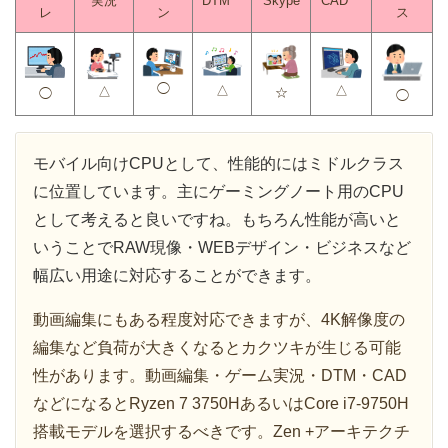
実況
DTM
Skype
CAD
レ
ン
ス
◯
△
△
△
☆
◯
◯
モバイル向けCPUとして、性能的にはミドルクラス
に位置しています。主にゲーミングノート用のCPU
として考えると良いですね。もちろん性能が高いと
いうことでRAW現像・WEBデザイン・ビジネスなど
幅広い用途に対応することができます。
動画編集にもある程度対応できますが、4K解像度の
編集など負荷が大きくなるとカクツキが生じる可能
性があります。動画編集・ゲーム実況・DTM・CAD
などになるとRyzen 7 3750HあるいはCore i7-9750H
搭載モデルを選択するべきです。Zen +アーキテクチ