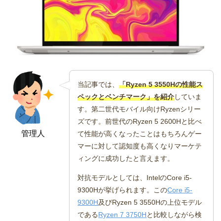
当記事では、
「Ryzen 5 3550Hの性能ス
ペックとベンチマーク」を紹介
していま
す。第二世代モバイル向けRyzenシリー
ズです。前世代のRyzen 5 2600Hと比べ
管理人
て性能が高くなったことはもちろんゲー
マーに対して認知度も高くなりマーケテ
ィングに成功したと言えます。
対抗モデルとしては、IntelのCore i5-
9300Hが挙げられます。この
Core i5-
9300H
及びRyzen 5 3550Hの上位モデル
である
Ryzen 7 3750H
と比較しながら検