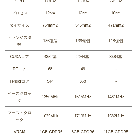
GPU
TU102
TU104
GP102
プロセス
12nm
12nm
16nm
ダイサイズ
754mm2
545mm2
471mm2
トランジスタ
186億個
136億個
118億個
数
CUDAコア
4352基
2944基
3584基
RTコア
68
46
-
Tensorコア
544
368
-
ベースクロッ
1350MHz
1515MHz
1481MHz
ク
ブーストクロ
1635MHz
1710MHz
1582MHz
ック
VRAM
11GB GDDR6
8GB GDDR6
11GB GDDR5