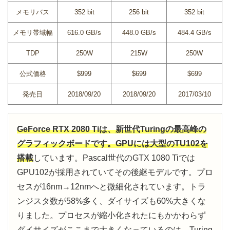
メモリバス
352 bit
256 bit
352 bit
メモリ帯域幅
616.0 GB/s
448.0 GB/s
484.4 GB/s
TDP
250W
215W
250W
公式価格
$999
$699
$699
発売日
2018/09/20
2018/09/20
2017/03/10
GeForce RTX 2080 Tiは、新世代Turingの最高峰の
グラフィックボードです。GPUには大型のTU102を
搭載
しています。Pascal世代のGTX 1080 Tiでは
GPU102が採用されていてその後継モデルです。プロ
セスが16nm→12nmへと微細化されています。トラ
ンジスタ数が58%多く、ダイサイズも60%大きくな
りました。プロセスが縮小化されたにもかかわらず
ダイサイズがここまで大きくなっているのは、Turing