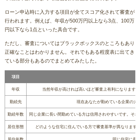
ローン申込時に入力する項目が全てスコア化されて審査が
行われます。例えば、年収が500万円以上なら3点、100万
円以下なら1点といった具合です。
ただし、審査についてはブラックボックスのところもあり
正確なことはわかりません。それでもある程度表に出てき
ている部分もあるのでまとめてみたした。
項目
年収
当然年収が高ければ高いほど審査上有利になります。
勤続先
現在あなたが勤めている企業の大
勤続年数
同じ企業に長い間勤めている方は信用されやすいです。それ
居住形態
どのような住宅に住んでいる方で審査基準が異なります
居住年数
同じ住宅に長