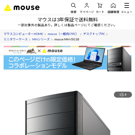
検索
マイページ
カート
店舗情報
メニュー
マウスは3年保証で送料無料
一部対象外の製品あり。詳しくは製品ページにてご確認ください。
マウスコンピューターHOME
mouse（一般向けPC）
デスクトップPC
ミニタワーケース
MHシリーズ
mouse MH-I5G1B
1
14