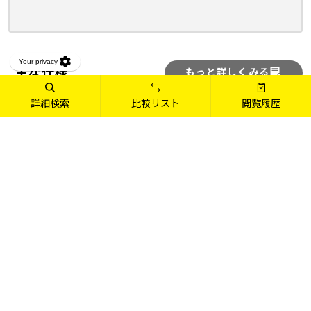
主な仕様
もっと詳しくみる
詳細検索
比較リスト
閲覧履歴
OS
Windows 11 Home 64ビット
CPU
インテル® Core™ i5-13400F プロセッサー
販売終了
グラフィックス
GeForce® GTX 1650 (GDDR6版)
メモリ標準容量
16GB (8GB×2 / デュアルチャネル)
M.2 SSD
256GB (NVMe)
ハードディスク
1TB
保証期間
3年間センドバック修理保証・24時間×365日